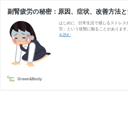
副腎疲労の秘密：原因、症状、改善方法と
はじめに 日常生活で感じるストレス
労」という状態に陥ることがあります
副
を読む
腎
疲
労
の
秘
密：
原
Green&Body
因、
症
状、
改
善
方
法
と