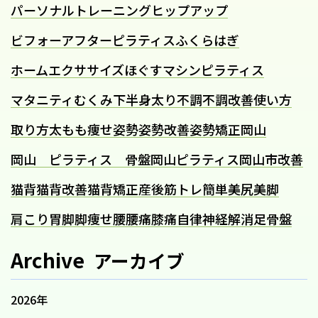
パーソナルトレーニング
ヒップアップ
ビフォーアフター
ピラティス
ふくらはぎ
ホームエクササイズ
ほぐす
マシンピラティス
マタニティ
むくみ
下半身太り
不調
不調改善
使い方
取り方
太もも痩せ
姿勢
姿勢改善
姿勢矯正
岡山
岡山 ピラティス 骨盤
岡山ピラティス
岡山市
改善
猫背
猫背改善
猫背矯正
産後
筋トレ
簡単
美尻
美脚
肩こり
胃
脚
脚痩せ
腰
腰痛
膝痛
自律神経
解消
足
骨盤
Archive
アーカイブ
2026年