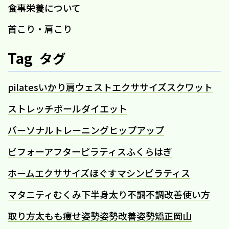
食事栄養について
首こり・肩こり
Tag
タグ
pilates
いかり肩
ウェスト
エクササイズ
スクワット
ストレッチポール
ダイエット
パーソナルトレーニング
ヒップアップ
ビフォーアフター
ピラティス
ふくらはぎ
ホームエクササイズ
ほぐす
マシンピラティス
マタニティ
むくみ
下半身太り
不調
不調改善
使い方
取り方
太もも痩せ
姿勢
姿勢改善
姿勢矯正
岡山