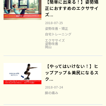
【簡単に出来る！】姿勢矯
正におすすめのエクササイ
ズ...
2018-07-25
姿勢改善・矯正
自宅トレーニング
エクササイズ
姿勢改善
岡山
【やってはいけない！】ヒ
ップアップ＆美尻になるス
ク...
2018-07-24
脚の痛み