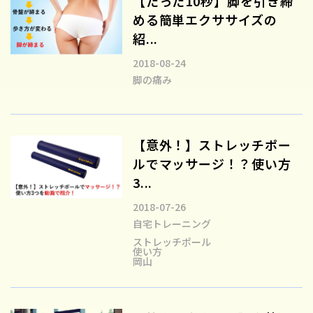
【たった10秒】脚を引き締
める簡単エクササイズの
紹...
2018-08-24
脚の痛み
【意外！】ストレッチポー
ルでマッサージ！？使い方
3...
2018-07-26
自宅トレーニング
ストレッチポール
使い方
岡山