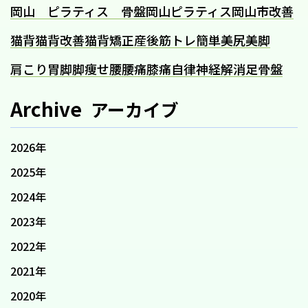
岡山 ピラティス 骨盤
岡山ピラティス
岡山市
改善
猫背
猫背改善
猫背矯正
産後
筋トレ
簡単
美尻
美脚
肩こり
胃
脚
脚痩せ
腰
腰痛
膝痛
自律神経
解消
足
骨盤
Archive
アーカイブ
2026年
2025年
2024年
2023年
2022年
2021年
2020年