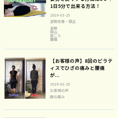
1日5分で出来る方法！
2019-03-25
姿勢改善・矯正
姿勢
岡山
肩こり
腰痛
【お客様の声】8回のピラテ
ィスでひざの痛みと腰痛
が...
2019-02-25
お客様の声
脚の痛み