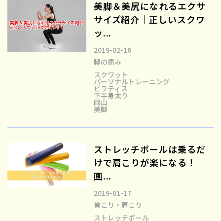
美脚＆美尻になれるエクサ
サイズ紹介｜正しいスクワ
ッ...
2019-02-16
脚の痛み
スクワット
パーソナルトレーニング
ピラティス
下半身太り
岡山
美脚
ストレッチポールは乗るだ
けで肩こりが楽になる！｜
画...
2019-01-17
首こり・肩こり
ストレッチポール