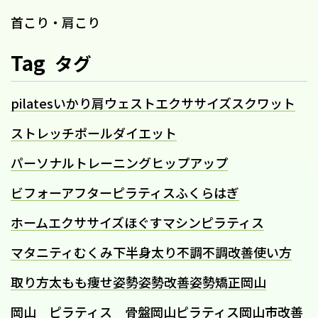
首こり・肩こり
Tag
タグ
pilates
いかり肩
ウェスト
エクササイズ
スクワット
ストレッチポール
ダイエット
パーソナルトレーニング
ヒップアップ
ビフォーアフター
ピラティス
ふくらはぎ
ホームエクササイズ
ほぐす
マシンピラティス
マタニティ
むくみ
下半身太り
不調
不調改善
使い方
取り方
太もも痩せ
姿勢
姿勢改善
姿勢矯正
岡山
岡山 ピラティス 骨盤
岡山ピラティス
岡山市
改善