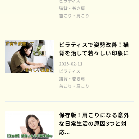
ピラティス
猫背・巻き肩
首こり・肩こり
ピラティスで姿勢改善！猫
背を治して若々しい印象に
2025-02-11
ピラティス
猫背・巻き肩
首こり・肩こり
保存版！肩こりになる意外
な日常生活の原因3つと対
応...