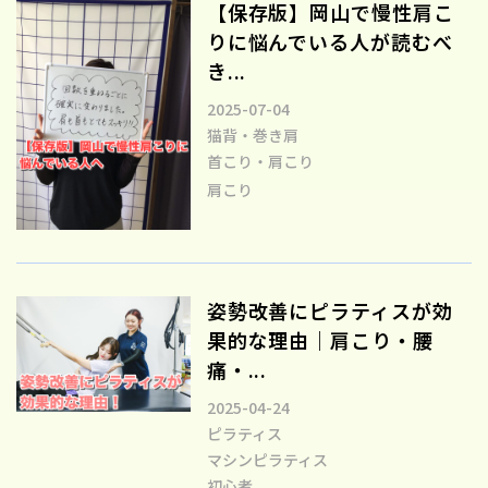
【保存版】岡山で慢性肩こ
りに悩んでいる人が読むべ
き...
2025-07-04
猫背・巻き肩
首こり・肩こり
肩こり
姿勢改善にピラティスが効
果的な理由｜肩こり・腰
痛・...
2025-04-24
ピラティス
マシンピラティス
初心者