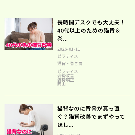
長時間デスクでも大丈夫！
40代以上のための猫背＆
巻...
2026-01-11
ピラティス
猫背・巻き肩
ピラティス
姿勢改善
姿勢矯正
岡山
猫背なのに背骨が真っ直
ぐ？猫背改善でまずやって
ほし...