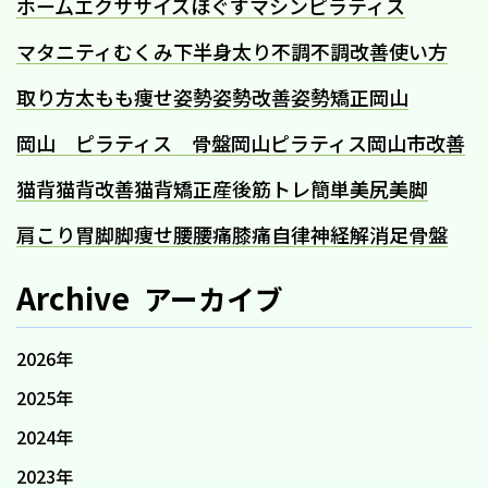
ホームエクササイズ
ほぐす
マシンピラティス
マタニティ
むくみ
下半身太り
不調
不調改善
使い方
取り方
太もも痩せ
姿勢
姿勢改善
姿勢矯正
岡山
岡山 ピラティス 骨盤
岡山ピラティス
岡山市
改善
猫背
猫背改善
猫背矯正
産後
筋トレ
簡単
美尻
美脚
肩こり
胃
脚
脚痩せ
腰
腰痛
膝痛
自律神経
解消
足
骨盤
Archive
アーカイブ
2026年
2025年
2024年
2023年