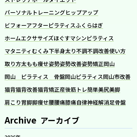
パーソナルトレーニング
ヒップアップ
ビフォーアフター
ピラティス
ふくらはぎ
ホームエクササイズ
ほぐす
マシンピラティス
マタニティ
むくみ
下半身太り
不調
不調改善
使い方
取り方
太もも痩せ
姿勢
姿勢改善
姿勢矯正
岡山
岡山 ピラティス 骨盤
岡山ピラティス
岡山市
改善
猫背
猫背改善
猫背矯正
産後
筋トレ
簡単
美尻
美脚
肩こり
胃
脚
脚痩せ
腰
腰痛
膝痛
自律神経
解消
足
骨盤
Archive
アーカイブ