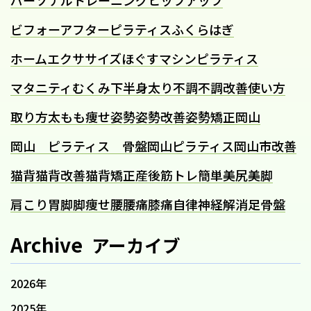
パーソナルトレーニング
ヒップアップ
ビフォーアフター
ピラティス
ふくらはぎ
ホームエクササイズ
ほぐす
マシンピラティス
マタニティ
むくみ
下半身太り
不調
不調改善
使い方
取り方
太もも痩せ
姿勢
姿勢改善
姿勢矯正
岡山
岡山 ピラティス 骨盤
岡山ピラティス
岡山市
改善
猫背
猫背改善
猫背矯正
産後
筋トレ
簡単
美尻
美脚
肩こり
胃
脚
脚痩せ
腰
腰痛
膝痛
自律神経
解消
足
骨盤
Archive
アーカイブ
2026年
2025年