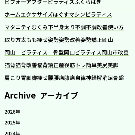
ビフォーアフター
ピラティス
ふくらはぎ
ホームエクササイズ
ほぐす
マシンピラティス
マタニティ
むくみ
下半身太り
不調
不調改善
使い方
取り方
太もも痩せ
姿勢
姿勢改善
姿勢矯正
岡山
岡山 ピラティス 骨盤
岡山ピラティス
岡山市
改善
猫背
猫背改善
猫背矯正
産後
筋トレ
簡単
美尻
美脚
肩こり
胃
脚
脚痩せ
腰
腰痛
膝痛
自律神経
解消
足
骨盤
Archive
アーカイブ
2026年
2025年
2024年