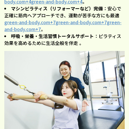
body.com+4green-and-body.com+4
。
マシンピラティス（リフォーマーなど）完備
：安心で
正確に筋肉へアプローチでき、運動が苦手な方にも最適
green-and-body.com+7green-and-body.com+7green-
and-body.com+7
。
呼吸・栄養・生活習慣トータルサポート
：ピラティス
効果を高めるために生活全般を伴走 。