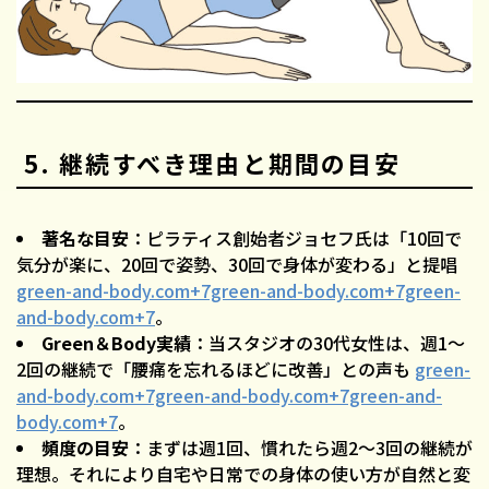
5. 継続すべき理由と期間の目安
著名な目安
：ピラティス創始者ジョセフ氏は「10回で
気分が楽に、20回で姿勢、30回で身体が変わる」と提唱
green-and-body.com+7green-and-body.com+7green-
and-body.com+7
。
Green＆Body実績
：当スタジオの30代女性は、週1〜
2回の継続で「腰痛を忘れるほどに改善」との声も
green-
and-body.com+7green-and-body.com+7green-and-
body.com+7
。
頻度の目安
：まずは週1回、慣れたら週2〜3回の継続が
理想。それにより自宅や日常での身体の使い方が自然と変