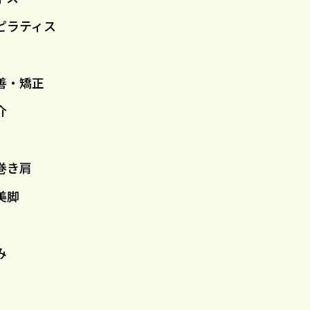
ピラティス
善・矯正
介
巻き肩
美脚
み