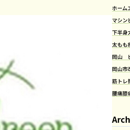
ホーム
マシン
下半身
太もも
岡山 
岡山市
筋トレ
腰痛
膝
Arch