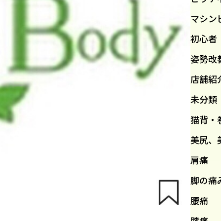
マシン
初心者
姿勢改
店舗紹
未分類
猫背・
美尻、
肩痛
脚の痛
腰痛
膝痛