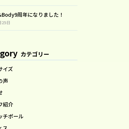
n&Body9周年になりました！
月25日
gory
カテゴリー
サイズ
の声
せ
フ紹介
ッチポール
ィス