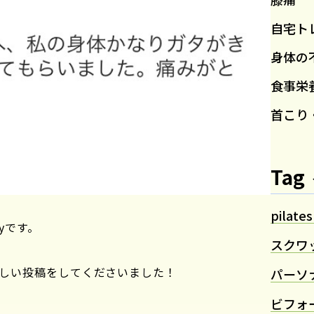
自宅ト
身体の
食事栄
首こり
Tag
pilates
yです。
スクワ
も嬉しい投稿をしてくださいました！
パーソ
ビフォ