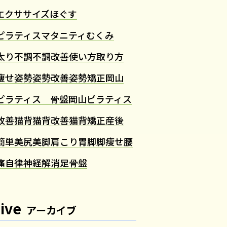
エクササイズ
ほぐす
ピラティス
マタニティ
むくみ
太り
不調
不調改善
使い方
取り方
痩せ
姿勢
姿勢改善
姿勢矯正
岡山
ピラティス 骨盤
岡山ピラティス
改善
猫背
猫背改善
猫背矯正
産後
簡単
美尻
美脚
肩こり
胃
脚
脚痩せ
腰
痛
自律神経
解消
足
骨盤
ive
アーカイブ