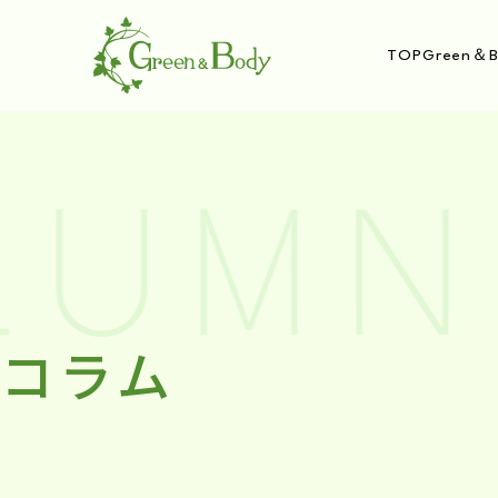
TOP
Green＆B
UMN 
コラム