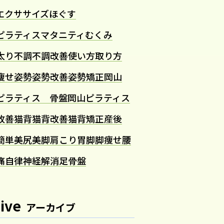
エクササイズ
ほぐす
ピラティス
マタニティ
むくみ
太り
不調
不調改善
使い方
取り方
痩せ
姿勢
姿勢改善
姿勢矯正
岡山
ピラティス 骨盤
岡山ピラティス
改善
猫背
猫背改善
猫背矯正
産後
簡単
美尻
美脚
肩こり
胃
脚
脚痩せ
腰
痛
自律神経
解消
足
骨盤
ive
アーカイブ