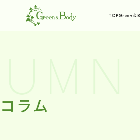
TOP
Green＆B
UMN 
コラム