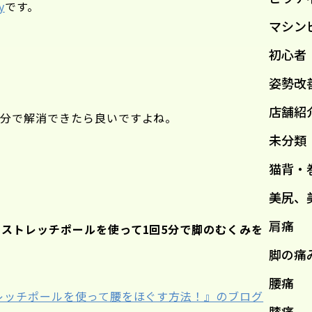
y
です。
マシン
初心者
姿勢改
店舗紹
自分で解消できたら良いですよね。
未分類
猫背・
美尻、
肩痛
ストレッチポールを使って1回5分で脚のむくみを
脚の痛
腰痛
レッチポールを使って腰をほぐす方法！』のブログ
膝痛