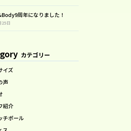
n&Body9周年になりました！
月25日
gory
カテゴリー
サイズ
の声
せ
フ紹介
ッチポール
ィス