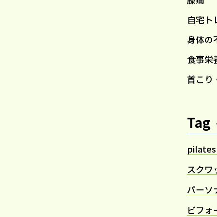
自宅ト
身体の
食事栄
首こり
Tag
pilates
スクワ
パーソ
ビフォ