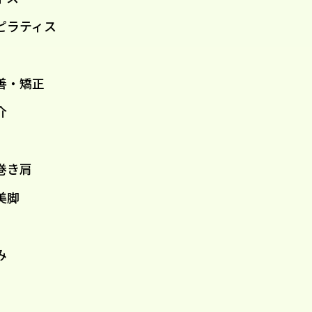
ピラティス
善・矯正
介
巻き肩
美脚
み