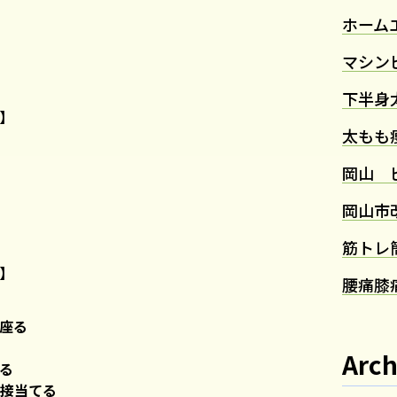
ホーム
マシン
下半身
】
太もも
岡山 
岡山市
筋トレ
】
腰痛
膝
座る
Arch
る
接当てる