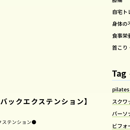
自宅ト
身体の
食事栄
首こり
Tag
pilates
ーバックエクステンション】
スクワ
パーソ
クステンション●
ビフォ