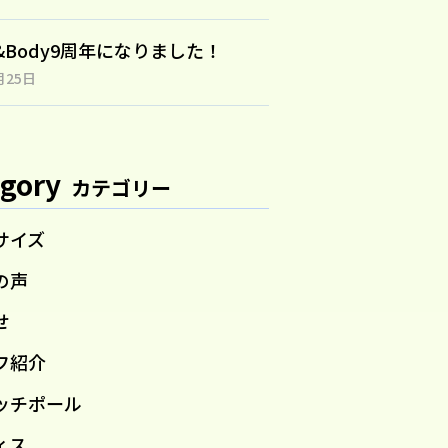
n&Body9周年になりました！
月25日
gory
カテゴリー
サイズ
の声
せ
フ紹介
ッチポール
ィス