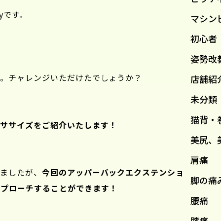
yです。
マシン
初心者
姿勢改
」。チャレンジいただけたでしょうか？
店舗紹
未分類
猫背・
クササイズをご紹介いたします！
美尻、
肩痛
いましたが、
今回のアッパーバックエクステンショ
脚の痛
アプローチすることができます！
腰痛
膝痛