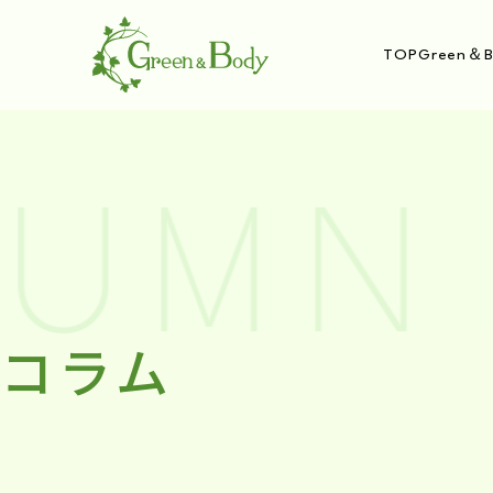
TOP
Green＆B
UMN 
コラム