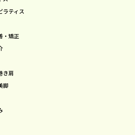
ピラティス
善・矯正
介
巻き肩
美脚
み