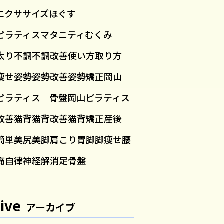
エクササイズ
ほぐす
ピラティス
マタニティ
むくみ
太り
不調
不調改善
使い方
取り方
痩せ
姿勢
姿勢改善
姿勢矯正
岡山
ピラティス 骨盤
岡山ピラティス
改善
猫背
猫背改善
猫背矯正
産後
簡単
美尻
美脚
肩こり
胃
脚
脚痩せ
腰
痛
自律神経
解消
足
骨盤
ive
アーカイブ