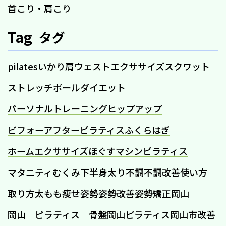
首こり・肩こり
Tag
タグ
pilates
いかり肩
ウェスト
エクササイズ
スクワット
ストレッチポール
ダイエット
パーソナルトレーニング
ヒップアップ
ビフォーアフター
ピラティス
ふくらはぎ
ホームエクササイズ
ほぐす
マシンピラティス
マタニティ
むくみ
下半身太り
不調
不調改善
使い方
取り方
太もも痩せ
姿勢
姿勢改善
姿勢矯正
岡山
岡山 ピラティス 骨盤
岡山ピラティス
岡山市
改善