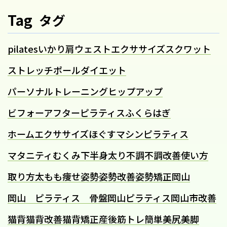
Tag
タグ
pilates
いかり肩
ウェスト
エクササイズ
スクワット
ストレッチポール
ダイエット
パーソナルトレーニング
ヒップアップ
ビフォーアフター
ピラティス
ふくらはぎ
ホームエクササイズ
ほぐす
マシンピラティス
マタニティ
むくみ
下半身太り
不調
不調改善
使い方
取り方
太もも痩せ
姿勢
姿勢改善
姿勢矯正
岡山
岡山 ピラティス 骨盤
岡山ピラティス
岡山市
改善
猫背
猫背改善
猫背矯正
産後
筋トレ
簡単
美尻
美脚